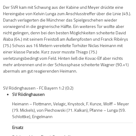
Der SVR kam mit Schwung aus der Kabine und Meyer drückte eine
Hereingabe von Kelvin Lunga zum Anschlusstreffer über die Linie (49.).
Danach verlagerten die Münchner das Spielgeschehen wieder
vorwiegend in die gegnerische Hälfte. Ein weiteres Tor wollte aber
nicht gelingen, denn bei den besten Möglichkeiten scheiterte David
Alaba (64.) mit seinem Freistoß am Außenpfosten und Franck Ribérys
(75.) Schuss aus 16 Metern vereitelte Torhüter Niclas Heimann mit
einer klasse Parade. Kurz zuvor musste Thiago (75.)
verletzungsbedingt vom Feld. Hinten ließ die Kovac-Elf aber nichts
mehr anbrennen und in der Schlussphase scheiterte Wagner (90.+1)
abermals am gut reagierenden Heimann.
SV Rödinghausen - FC Bayern 1:2 (0:2)
SV Rödinghausen
Heimann – Flottmann, Velagic, Knystock, F. Kunze, Wolff – Meyer
(79. Mickels), von Piechowski (71. Kalkan), Pfanne – Lunga (59.
Schlottke), Engelmann
Ersatz