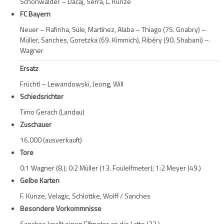
Schönwalder – Dacaj, Serra, L. Kunze
FC Bayern
Neuer – Rafinha, Süle, Martínez, Alaba – Thiago (75. Gnabry) –
Müller, Sanches, Goretzka (69. Kimmich), Ribéry (90. Shabani) –
Wagner
Ersatz
Früchtl – Lewandowski, Jeong, Will
Schiedsrichter
Timo Gerach (Landau)
Zuschauer
16.000 (ausverkauft)
Tore
0:1 Wagner (8.); 0:2 Müller (13. Foulelfmeter); 1:2 Meyer (49.)
Gelbe Karten
F. Kunze, Velagic, Schlottke, Wolff / Sanches
Besondere Vorkommnisse
Sanches knallt einen Elfmeter an die Latte (23.)