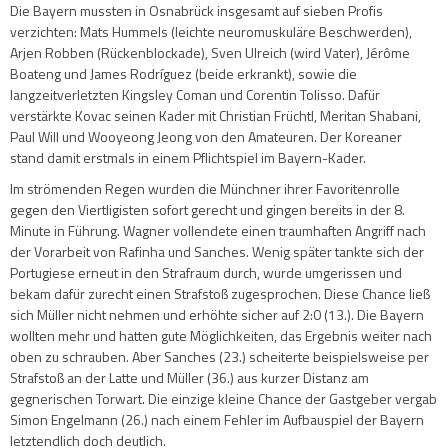
Die Bayern mussten in Osnabrück insgesamt auf sieben Profis
verzichten: Mats Hummels (leichte neuromuskuläre Beschwerden),
Arjen Robben (Rückenblockade), Sven Ulreich (wird Vater), Jérôme
Boateng und James Rodríguez (beide erkrankt), sowie die
langzeitverletzten Kingsley Coman und Corentin Tolisso. Dafür
verstärkte Kovac seinen Kader mit Christian Früchtl, Meritan Shabani,
Paul Will und Wooyeong Jeong von den Amateuren. Der Koreaner
stand damit erstmals in einem Pflichtspiel im Bayern-Kader.
Im strömenden Regen wurden die Münchner ihrer Favoritenrolle
gegen den Viertligisten sofort gerecht und gingen bereits in der 8.
Minute in Führung. Wagner vollendete einen traumhaften Angriff nach
der Vorarbeit von Rafinha und Sanches. Wenig später tankte sich der
Portugiese erneut in den Strafraum durch, wurde umgerissen und
bekam dafür zurecht einen Strafstoß zugesprochen. Diese Chance ließ
sich Müller nicht nehmen und erhöhte sicher auf 2:0 (13.). Die Bayern
wollten mehr und hatten gute Möglichkeiten, das Ergebnis weiter nach
oben zu schrauben. Aber Sanches (23.) scheiterte beispielsweise per
Strafstoß an der Latte und Müller (36.) aus kurzer Distanz am
gegnerischen Torwart. Die einzige kleine Chance der Gastgeber vergab
Simon Engelmann (26.) nach einem Fehler im Aufbauspiel der Bayern
letztendlich doch deutlich.